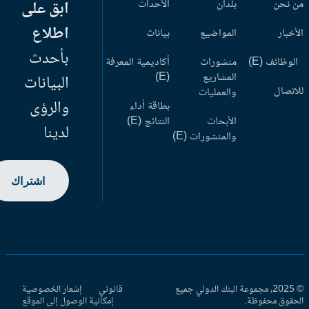
 نحن
بلدان
الأحداث
ابق على
اطلاع
أخبار
المواضيع
بيانات
بأحدث
وظائف (E)
منشورات
أكاديمية المعرفة
المشاريع
(E)
البيانات
اتصال
والعمليات
والرؤى
بطاقة أداء
الأبحاث
النتائج (E)
لدينا
والمنشورات (E)
اشتراك
© 2025، مجموعة البنك الدولي جميع
قانوني
إشعار الخصوصية
حقوق محفوظة.
إمكانية الوصول إلى الموقع