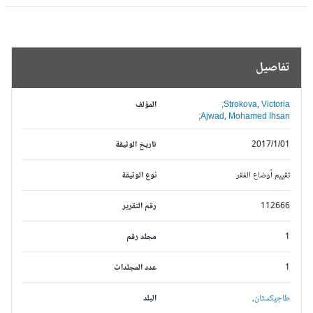
تفاصيل
Strokova, Victoria;
المؤلف
Ajwad, Mohamed Ihsan;
2017/1/01
تاريخ الوثيقة
تقييم أوضاع الفقر
نوع الوثيقة
112666
رقم التقرير
1
مجلد رقم
1
عدد المجلدات
طاجيكستان,
البلد