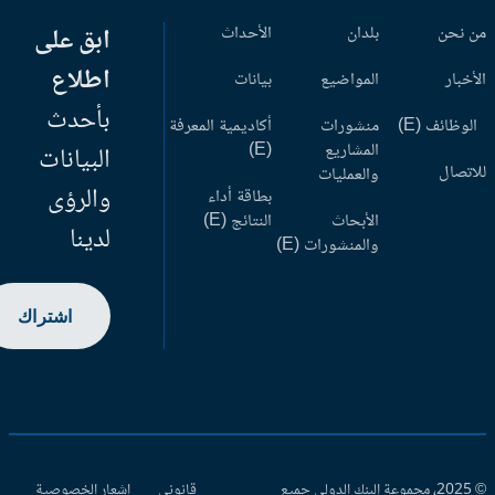
 نحن
بلدان
الأحداث
ابق على
اطلاع
أخبار
المواضيع
بيانات
بأحدث
وظائف (E)
منشورات
أكاديمية المعرفة
المشاريع
(E)
البيانات
اتصال
والعمليات
والرؤى
بطاقة أداء
الأبحاث
النتائج (E)
لدينا
والمنشورات (E)
اشتراك
© 2025، مجموعة البنك الدولي جميع
قانوني
إشعار الخصوصية