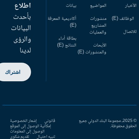
اطلاع
أخبار
المواضيع
بيانات
بأحدث
وظائف (E)
منشورات
أكاديمية المعرفة
المشاريع
(E)
البيانات
اتصال
والعمليات
والرؤى
بطاقة أداء
الأبحاث
النتائج (E)
لدينا
والمنشورات (E)
اشتراك
© 2025، مجموعة البنك الدولي جميع
قانوني
إشعار الخصوصية
حقوق محفوظة.
إمكانية الوصول إلى الموقع
الوصول إلى المعلومات
تنبيه احتيال
تقديم شكوى