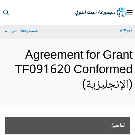
S
Ma
م الفقر
الصفحة باللغة:
العربية
Navigat
Agreement for Gran
TF091620 Conforme
الإنجليزية)
تفاصيل