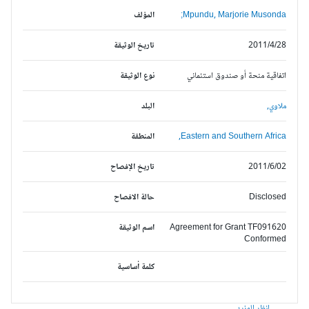
Mpundu, Marjorie Musonda;
المؤلف
2011/4/28
تاريخ الوثيقة
اتفاقية منحة أو صندوق استئماني
نوع الوثيقة
ملاوي,
البلد
Eastern and Southern Africa,
المنطقة
2011/6/02
تاريخ الإفصاح
Disclosed
حالة الافصاح
Agreement for Grant TF091620
اسم الوثيقة
Conformed
كلمة أساسية
انظر المزيد