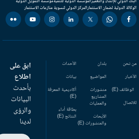
بنك الدولي للإنشاء والتعمير
المؤسسة الدولية للتنمية
مؤسسة التمويل الدولية
وكالة الدولية لضمان الاستثمار
المركز الدولي لتسوية منازعات الاستثمار
 نحن
بلدان
الأحداث
ابق على
اطلاع
أخبار
المواضيع
بيانات
بأحدث
وظائف (E)
منشورات
أكاديمية المعرفة
المشاريع
(E)
البيانات
اتصال
والعمليات
والرؤى
بطاقة أداء
الأبحاث
النتائج (E)
لدينا
والمنشورات (E)