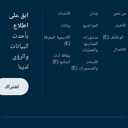
 نحن
بلدان
الأحداث
ابق على
اطلاع
أخبار
المواضيع
بيانات
بأحدث
وظائف (E)
منشورات
أكاديمية المعرفة
المشاريع
(E)
البيانات
اتصال
والعمليات
والرؤى
بطاقة أداء
الأبحاث
النتائج (E)
لدينا
والمنشورات (E)
اشتراك