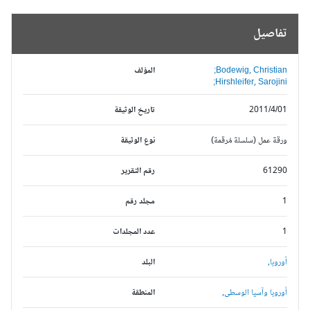
تفاصيل
Bodewig, Christian;
المؤلف
Hirshleifer, Sarojini;
2011/4/01
تاريخ الوثيقة
ورقة عمل (سلسلة مُرقمة)
نوع الوثيقة
61290
رقم التقرير
1
مجلد رقم
1
عدد المجلدات
أوروبا,
البلد
أوروبا وآسيا الوسطى,
المنطقة