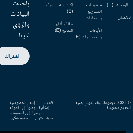
بأحدث
وظائف (E)
منشورات
أكاديمية المعرفة
المشاريع
(E)
البيانات
اتصال
والعمليات
والرؤى
بطاقة أداء
الأبحاث
النتائج (E)
لدينا
والمنشورات (E)
اشتراك
© 2025، مجموعة البنك الدولي جميع
قانوني
إشعار الخصوصية
حقوق محفوظة.
إمكانية الوصول إلى الموقع
الوصول إلى المعلومات
تنبيه احتيال
تقديم شكوى