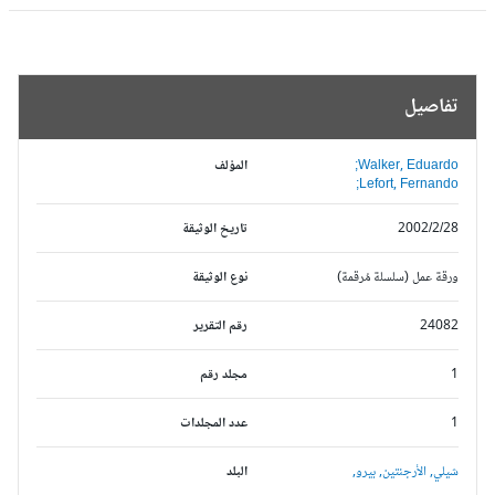
تفاصيل
Walker, Eduardo;
المؤلف
Lefort, Fernando;
2002/2/28
تاريخ الوثيقة
ورقة عمل (سلسلة مُرقمة)
نوع الوثيقة
24082
رقم التقرير
1
مجلد رقم
1
عدد المجلدات
شيلي,
الأرجنتين,
بيرو,
البلد