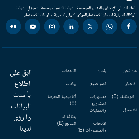
بنك الدولي للإنشاء والتعمير
المؤسسة الدولية للتنمية
مؤسسة التمويل الدولية
وكالة الدولية لضمان الاستثمار
المركز الدولي لتسوية منازعات الاستثمار
 نحن
بلدان
الأحداث
ابق على
اطلاع
أخبار
المواضيع
بيانات
بأحدث
وظائف (E)
منشورات
أكاديمية المعرفة
المشاريع
(E)
البيانات
اتصال
والعمليات
والرؤى
بطاقة أداء
الأبحاث
النتائج (E)
لدينا
والمنشورات (E)