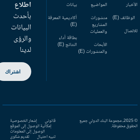
اطلاع
أخبار
المواضيع
بيانات
بأحدث
وظائف (E)
منشورات
أكاديمية المعرفة
المشاريع
(E)
البيانات
اتصال
والعمليات
والرؤى
بطاقة أداء
الأبحاث
النتائج (E)
لدينا
والمنشورات (E)
اشتراك
© 2025، مجموعة البنك الدولي جميع
قانوني
إشعار الخصوصية
حقوق محفوظة.
إمكانية الوصول إلى الموقع
الوصول إلى المعلومات
تنبيه احتيال
تقديم شكوى