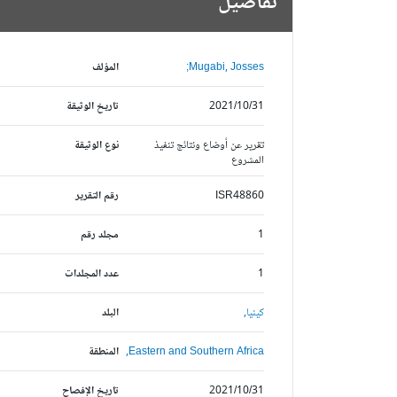
تفاصيل
Mugabi, Josses;
المؤلف
2021/10/31
تاريخ الوثيقة
تقرير عن أوضاع ونتائج تنفيذ
نوع الوثيقة
المشروع
ISR48860
رقم التقرير
1
مجلد رقم
1
عدد المجلدات
كينيا,
البلد
Eastern and Southern Africa,
المنطقة
2021/10/31
تاريخ الإفصاح