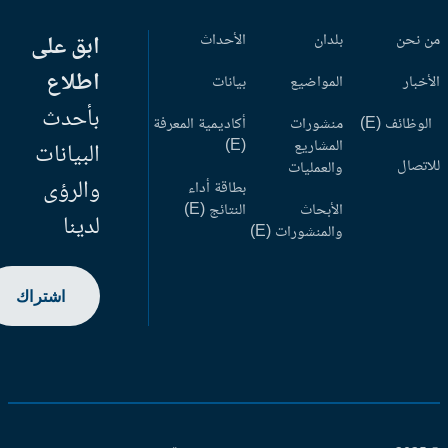
 نحن
بلدان
الأحداث
ابق على
اطلاع
أخبار
المواضيع
بيانات
بأحدث
وظائف (E)
منشورات
أكاديمية المعرفة
المشاريع
(E)
البيانات
اتصال
والعمليات
والرؤى
بطاقة أداء
الأبحاث
النتائج (E)
لدينا
والمنشورات (E)
اشتراك