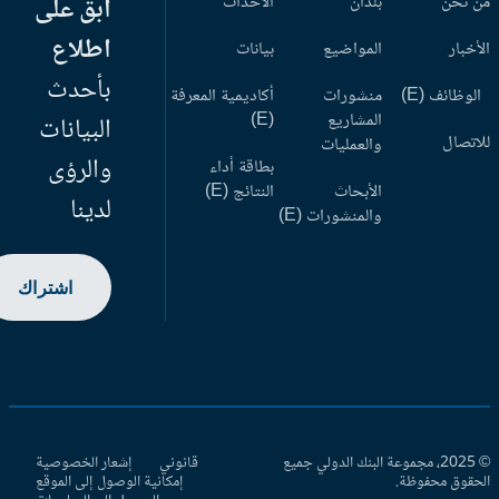
 نحن
بلدان
الأحداث
ابق على
اطلاع
أخبار
المواضيع
بيانات
بأحدث
وظائف (E)
منشورات
أكاديمية المعرفة
المشاريع
(E)
البيانات
اتصال
والعمليات
والرؤى
بطاقة أداء
الأبحاث
النتائج (E)
لدينا
والمنشورات (E)
اشتراك
© 2025، مجموعة البنك الدولي جميع
قانوني
إشعار الخصوصية
حقوق محفوظة.
إمكانية الوصول إلى الموقع