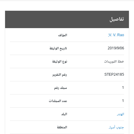
تفاصيل
V. V. Rao;
المؤلف
2019/9/06
تاريخ الوثيقة
خطة التوريدات
نوع الوثيقة
STEP24185
رقم التقرير
1
مجلد رقم
1
عدد المجلدات
الهند,
البلد
جنوب آسيا,
المنطقة