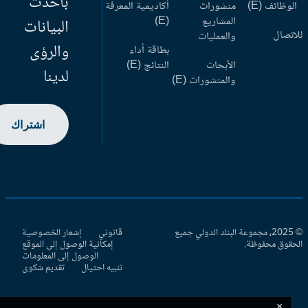
بأحدث
وظائف (E)
منشورات
أكاديمية المعرفة
المشاريع
(E)
البيانات
اتصال
والعمليات
والرؤى
بطاقة أداء
الأبحاث
النتائج (E)
لدينا
والمنشورات (E)
اشتراك
© 2025، مجموعة البنك الدولي جميع
قانوني
إشعار الخصوصية
حقوق محفوظة.
إمكانية الوصول إلى الموقع
الوصول إلى المعلومات
تنبيه احتيال
تقديم شكوى
×