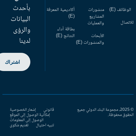
بأحدث
وظائف (E)
منشورات
أكاديمية المعرفة
المشاريع
(E)
البيانات
اتصال
والعمليات
والرؤى
بطاقة أداء
الأبحاث
النتائج (E)
لدينا
والمنشورات (E)
اشتراك
© 2025، مجموعة البنك الدولي جميع
قانوني
إشعار الخصوصية
حقوق محفوظة.
إمكانية الوصول إلى الموقع
الوصول إلى المعلومات
تنبيه احتيال
تقديم شكوى