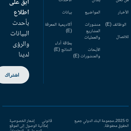
 نحن
بلدان
الأحداث
ابق على
اطلاع
أخبار
المواضيع
بيانات
بأحدث
وظائف (E)
منشورات
أكاديمية المعرفة
المشاريع
(E)
البيانات
اتصال
والعمليات
والرؤى
بطاقة أداء
الأبحاث
النتائج (E)
لدينا
والمنشورات (E)
اشتراك
© 2025، مجموعة البنك الدولي جميع
قانوني
إشعار الخصوصية
حقوق محفوظة.
إمكانية الوصول إلى الموقع