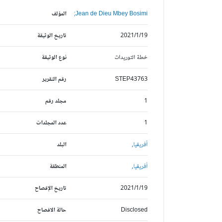
Jean de Dieu Mbey Bosimi;
المؤلف
2021/1/19
تاريخ الوثيقة
خطة التوريدات
نوع الوثيقة
STEP43763
رقم التقرير
1
مجلد رقم
1
عدد المجلدات
أفريقيا,
البلد
أفريقيا,
المنطقة
2021/1/19
تاريخ الإفصاح
Disclosed
حالة الافصاح