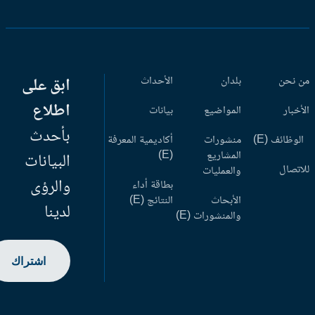
 نحن
بلدان
الأحداث
ابق على
اطلاع
أخبار
المواضيع
بيانات
بأحدث
وظائف (E)
منشورات
أكاديمية المعرفة
المشاريع
(E)
البيانات
اتصال
والعمليات
والرؤى
بطاقة أداء
الأبحاث
النتائج (E)
لدينا
والمنشورات (E)
اشتراك