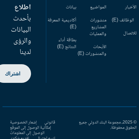
اطلاع
أخبار
المواضيع
بيانات
بأحدث
وظائف (E)
منشورات
أكاديمية المعرفة
المشاريع
(E)
البيانات
اتصال
والعمليات
والرؤى
بطاقة أداء
الأبحاث
النتائج (E)
لدينا
والمنشورات (E)
اشتراك
© 2025، مجموعة البنك الدولي جميع
قانوني
إشعار الخصوصية
حقوق محفوظة.
إمكانية الوصول إلى الموقع
الوصول إلى المعلومات
تنبيه احتيال
تقديم شكوى