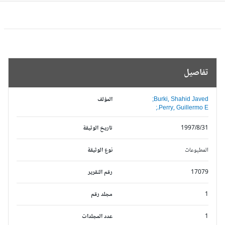
تفاصيل
Burki, Shahid Javed;
المؤلف
Perry, Guillermo E.;
1997/8/31
تاريخ الوثيقة
المطبوعات
نوع الوثيقة
17079
رقم التقرير
1
مجلد رقم
1
عدد المجلدات