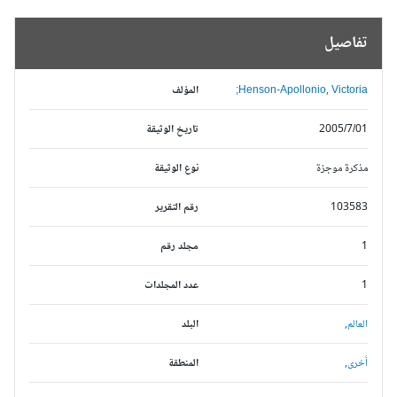
تفاصيل
Henson-Apollonio, Victoria;
المؤلف
2005/7/01
تاريخ الوثيقة
مذكرة موجزة
نوع الوثيقة
103583
رقم التقرير
1
مجلد رقم
1
عدد المجلدات
العالم,
البلد
أخرى,
المنطقة