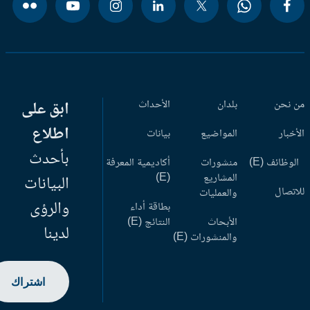
 نحن
بلدان
الأحداث
ابق على
اطلاع
أخبار
المواضيع
بيانات
بأحدث
وظائف (E)
منشورات
أكاديمية المعرفة
المشاريع
(E)
البيانات
اتصال
والعمليات
والرؤى
بطاقة أداء
الأبحاث
النتائج (E)
لدينا
والمنشورات (E)
اشتراك