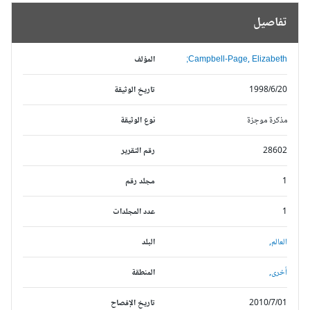
تفاصيل
Campbell-Page, Elizabeth;
المؤلف
1998/6/20
تاريخ الوثيقة
مذكرة موجزة
نوع الوثيقة
28602
رقم التقرير
1
مجلد رقم
1
عدد المجلدات
العالم,
البلد
أخرى,
المنطقة
2010/7/01
تاريخ الإفصاح