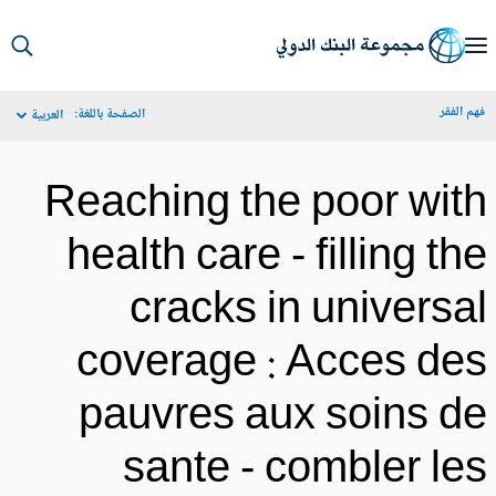
S
Ma
م الفقر
الصفحة باللغة:
العربية
Navigat
Reaching the poor wit
health care - filling th
cracks in universa
coverage : Acces de
pauvres aux soins d
sante - combler le