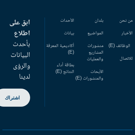
 نحن
بلدان
الأحداث
ابق على
اطلاع
أخبار
المواضيع
بيانات
بأحدث
وظائف (E)
منشورات
أكاديمية المعرفة
المشاريع
(E)
البيانات
اتصال
والعمليات
والرؤى
بطاقة أداء
الأبحاث
النتائج (E)
لدينا
والمنشورات (E)
اشتراك