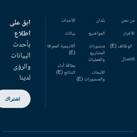
 نحن
بلدان
الأحداث
ابق على
اطلاع
أخبار
المواضيع
بيانات
بأحدث
وظائف (E)
منشورات
أكاديمية المعرفة
المشاريع
(E)
البيانات
اتصال
والعمليات
والرؤى
بطاقة أداء
الأبحاث
النتائج (E)
لدينا
والمنشورات (E)
اشتراك