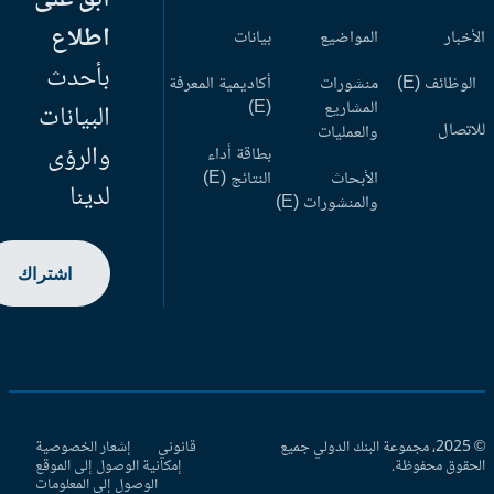
اطلاع
أخبار
المواضيع
بيانات
بأحدث
وظائف (E)
منشورات
أكاديمية المعرفة
المشاريع
(E)
البيانات
اتصال
والعمليات
والرؤى
بطاقة أداء
الأبحاث
النتائج (E)
لدينا
والمنشورات (E)
اشتراك
© 2025، مجموعة البنك الدولي جميع
قانوني
إشعار الخصوصية
حقوق محفوظة.
إمكانية الوصول إلى الموقع
الوصول إلى المعلومات