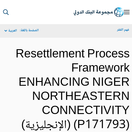
S
Ma
م الفقر
الصفحة باللغة:
العربية
Navigat
Resettlement Proces
Framewor
ENHANCING NIGE
NORTHEASTER
CONNECTIVIT
P17179) (الإنجليزية)