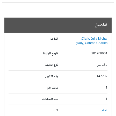
تفاصيل
Clark, Julia Michal;
المؤلف
Daly, Conrad Charles;
2019/10/01
تاريخ الوثيقة
ورقة عمل
نوع الوثيقة
142702
رقم التقرير
1
مجلد رقم
1
عدد المجلدات
العالم,
البلد