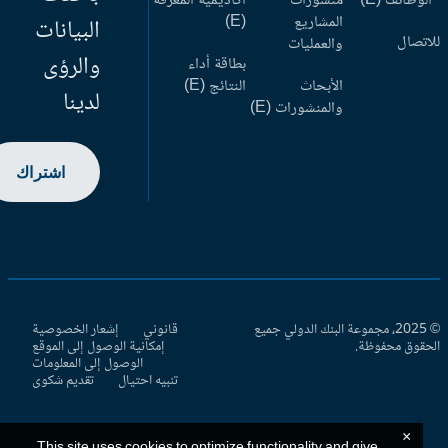
وظائف (E)
منشورات
أكاديمية المعرفة
المشاريع
(E)
البيانات
اتصال
والعمليات
والرؤى
بطاقة أداء
الأبحاث
النتائج (E)
لدينا
والمنشورات (E)
اشتراك
© 2025، مجموعة البنك الدولي جميع
قانوني
إشعار الخصوصية
حقوق محفوظة.
إمكانية الوصول إلى الموقع
الوصول إلى المعلومات
تنبيه احتيال
تقديم شكوى
×