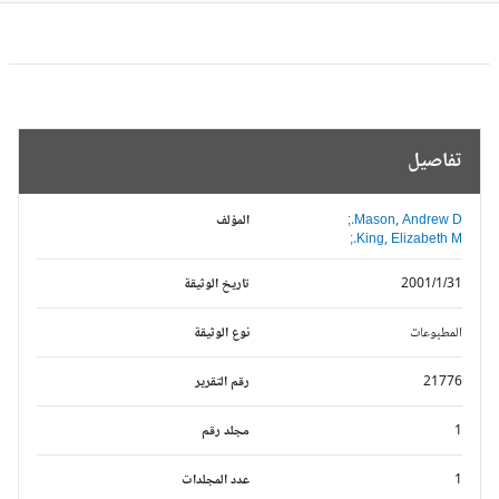
تفاصيل
Mason, Andrew D.;
المؤلف
King, Elizabeth M.;
2001/1/31
تاريخ الوثيقة
المطبوعات
نوع الوثيقة
21776
رقم التقرير
1
مجلد رقم
1
عدد المجلدات