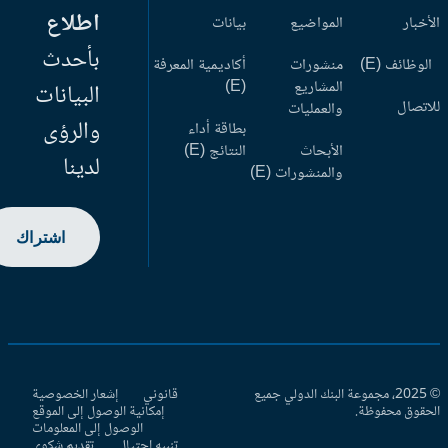
اطلاع
أخبار
المواضيع
بيانات
بأحدث
وظائف (E)
منشورات
أكاديمية المعرفة
المشاريع
(E)
البيانات
اتصال
والعمليات
والرؤى
بطاقة أداء
الأبحاث
النتائج (E)
لدينا
والمنشورات (E)
اشتراك
© 2025، مجموعة البنك الدولي جميع
قانوني
إشعار الخصوصية
حقوق محفوظة.
إمكانية الوصول إلى الموقع
الوصول إلى المعلومات
تنبيه احتيال
تقديم شكوى