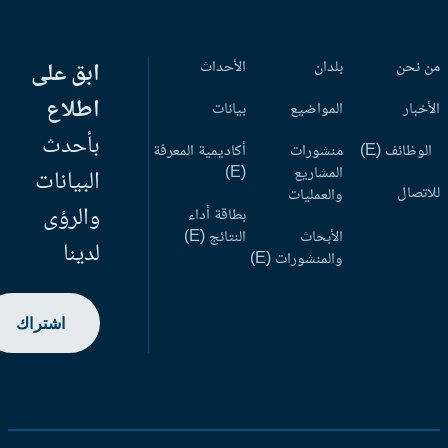
 نحن
بلدان
الأحداث
ابق على
اطلاع
أخبار
المواضيع
بيانات
بأحدث
وظائف (E)
منشورات
أكاديمية المعرفة
المشاريع
(E)
البيانات
اتصال
والعمليات
والرؤى
بطاقة أداء
الأبحاث
النتائج (E)
لدينا
والمنشورات (E)
اشتراك