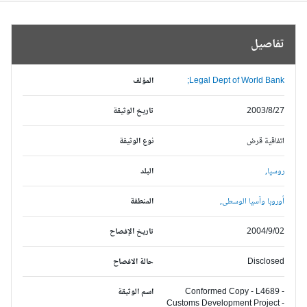
تفاصيل
Legal Dept of World Bank;
المؤلف
2003/8/27
تاريخ الوثيقة
اتفاقية قرض
نوع الوثيقة
روسيا,
البلد
أوروبا وآسيا الوسطى,
المنطقة
2004/9/02
تاريخ الإفصاح
Disclosed
حالة الافصاح
Conformed Copy - L4689 -
اسم الوثيقة
Customs Development Project -