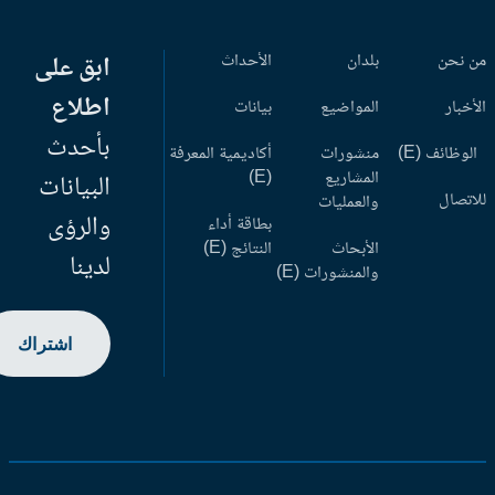
 نحن
بلدان
الأحداث
ابق على
اطلاع
أخبار
المواضيع
بيانات
بأحدث
وظائف (E)
منشورات
أكاديمية المعرفة
المشاريع
(E)
البيانات
اتصال
والعمليات
والرؤى
بطاقة أداء
الأبحاث
النتائج (E)
لدينا
والمنشورات (E)
اشتراك