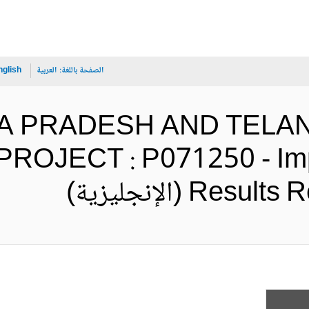
الصفحة باللغة:
العربية
nglish
HRA PRADESH AND TEL
JECT : P071250 - Impl
 (الإنجليزية)