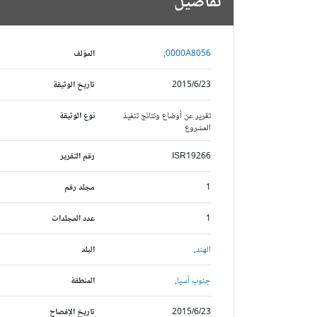
تفاصيل
0000A8056;
المؤلف
2015/6/23
تاريخ الوثيقة
تقرير عن أوضاع ونتائج تنفيذ
نوع الوثيقة
المشروع
ISR19266
رقم التقرير
1
مجلد رقم
1
عدد المجلدات
الهند,
البلد
جنوب آسيا,
المنطقة
2015/6/23
تاريخ الإفصاح