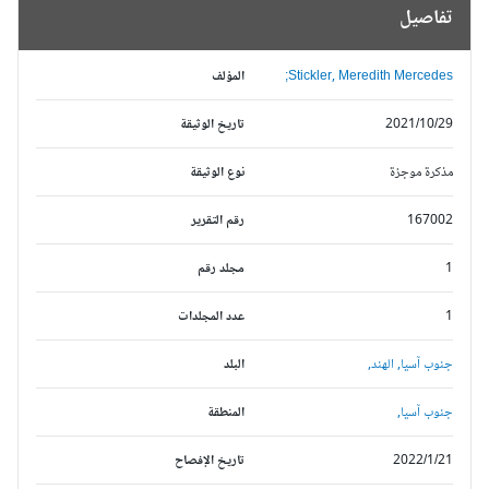
تفاصيل
Stickler, Meredith Mercedes;
المؤلف
2021/10/29
تاريخ الوثيقة
مذكرة موجزة
نوع الوثيقة
167002
رقم التقرير
1
مجلد رقم
1
عدد المجلدات
جنوب آسيا,
الهند,
البلد
جنوب آسيا,
المنطقة
2022/1/21
تاريخ الإفصاح