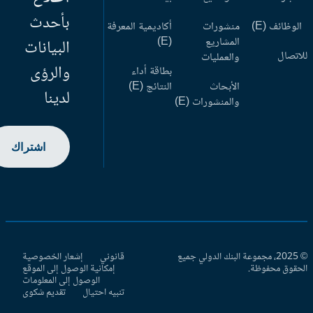
بأحدث
وظائف (E)
منشورات
أكاديمية المعرفة
المشاريع
(E)
البيانات
اتصال
والعمليات
والرؤى
بطاقة أداء
الأبحاث
النتائج (E)
لدينا
والمنشورات (E)
اشتراك
© 2025، مجموعة البنك الدولي جميع
قانوني
إشعار الخصوصية
حقوق محفوظة.
إمكانية الوصول إلى الموقع
الوصول إلى المعلومات
تنبيه احتيال
تقديم شكوى