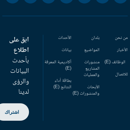
 نحن
بلدان
الأحداث
ابق على
اطلاع
أخبار
المواضيع
بيانات
بأحدث
وظائف (E)
منشورات
أكاديمية المعرفة
المشاريع
(E)
البيانات
اتصال
والعمليات
والرؤى
بطاقة أداء
الأبحاث
النتائج (E)
لدينا
والمنشورات (E)
اشتراك