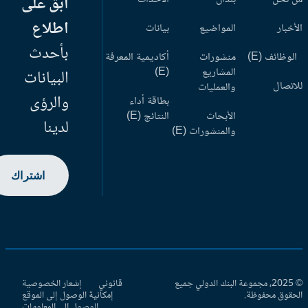
ابق على
اطلاع
أخبار
المواضيع
بيانات
بأحدث
وظائف (E)
منشورات
أكاديمية المعرفة
المشاريع
(E)
البيانات
اتصال
والعمليات
والرؤى
بطاقة أداء
الأبحاث
النتائج (E)
لدينا
والمنشورات (E)
اشتراك
© 2025، مجموعة البنك الدولي جميع
قانوني
إشعار الخصوصية
حقوق محفوظة.
إمكانية الوصول إلى الموقع
الوصول إلى المعلومات