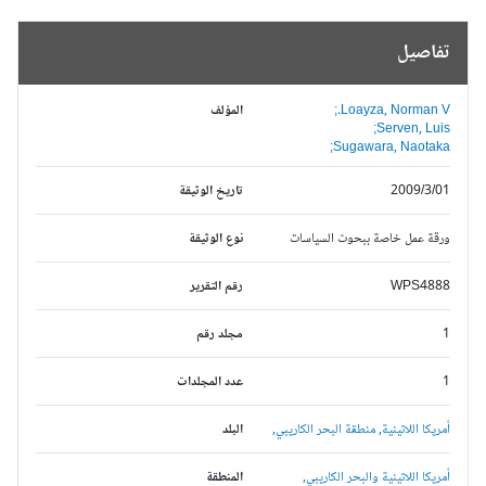
تفاصيل
Loayza, Norman V.;
المؤلف
Serven, Luis;
Sugawara, Naotaka;
2009/3/01
تاريخ الوثيقة
ورقة عمل خاصة ببحوث السياسات
نوع الوثيقة
WPS4888
رقم التقرير
1
مجلد رقم
1
عدد المجلدات
أمريكا اللاتينية,
منطقة البحر الكاريبي,
البلد
أمريكا اللاتينية والبحر الكاريبي,
المنطقة