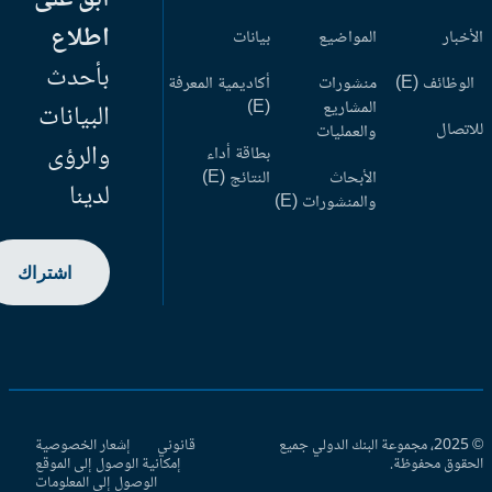
اطلاع
أخبار
المواضيع
بيانات
بأحدث
وظائف (E)
منشورات
أكاديمية المعرفة
المشاريع
(E)
البيانات
اتصال
والعمليات
والرؤى
بطاقة أداء
الأبحاث
النتائج (E)
لدينا
والمنشورات (E)
اشتراك
© 2025، مجموعة البنك الدولي جميع
قانوني
إشعار الخصوصية
حقوق محفوظة.
إمكانية الوصول إلى الموقع
الوصول إلى المعلومات