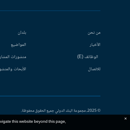
من نحن
بلدان
الأخبار
المواضيع
الوظائف (E)
منشورات المشاري
للاتصال
الأبحاث والمنشور
© 2025، مجموعة البنك الدولي جميع الحقوق محفوظة.
×
avigate this website beyond this page,