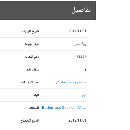
تفاصيل
2012/11/01
تاريخ الوثيقة
ورقة عمل
نوع الوثيقة
72297
رقم التقرير
2
مجلد رقم
2
(انظر جميع المجلدات)
عدد المجلدات
كينيا,
البلد
Eastern and Southern Africa,
المنطقة
2012/11/01
تاريخ الإفصاح