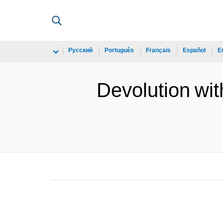
Русский
Português
Français
Español
E
Devolution wit