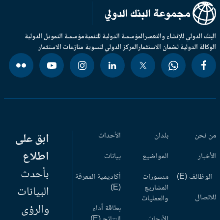
بنك الدولي للإنشاء والتعمير
المؤسسة الدولية للتنمية
مؤسسة التمويل الدولية
وكالة الدولية لضمان الاستثمار
المركز الدولي لتسوية منازعات الاستثمار
 نحن
بلدان
الأحداث
ابق على
اطلاع
أخبار
المواضيع
بيانات
بأحدث
وظائف (E)
منشورات
أكاديمية المعرفة
المشاريع
(E)
البيانات
اتصال
والعمليات
والرؤى
بطاقة أداء
الأبحاث
النتائج (E)