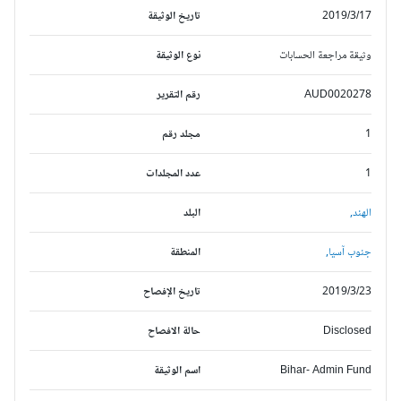
2019/3/17
تاريخ الوثيقة
وثيقة مراجعة الحسابات
نوع الوثيقة
AUD0020278
رقم التقرير
1
مجلد رقم
1
عدد المجلدات
الهند,
البلد
جنوب آسيا,
المنطقة
2019/3/23
تاريخ الإفصاح
Disclosed
حالة الافصاح
Bihar- Admin Fund
اسم الوثيقة