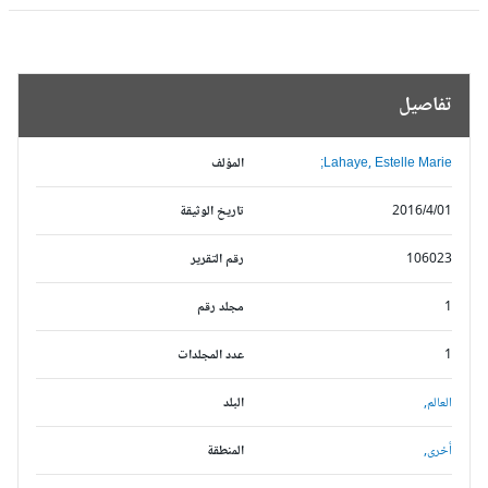
تفاصيل
Lahaye, Estelle Marie;
المؤلف
2016/4/01
تاريخ الوثيقة
106023
رقم التقرير
1
مجلد رقم
1
عدد المجلدات
العالم,
البلد
أخرى,
المنطقة