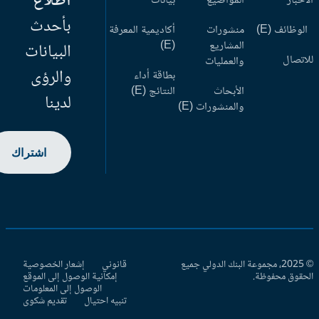
اطلاع
أخبار
المواضيع
بيانات
بأحدث
وظائف (E)
منشورات
أكاديمية المعرفة
المشاريع
(E)
البيانات
اتصال
والعمليات
والرؤى
بطاقة أداء
الأبحاث
النتائج (E)
لدينا
والمنشورات (E)
اشتراك
© 2025، مجموعة البنك الدولي جميع
قانوني
إشعار الخصوصية
حقوق محفوظة.
إمكانية الوصول إلى الموقع
الوصول إلى المعلومات
تنبيه احتيال
تقديم شكوى