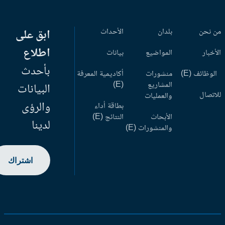
 نحن
بلدان
الأحداث
ابق على
اطلاع
أخبار
المواضيع
بيانات
بأحدث
وظائف (E)
منشورات
أكاديمية المعرفة
المشاريع
(E)
البيانات
اتصال
والعمليات
والرؤى
بطاقة أداء
الأبحاث
النتائج (E)
لدينا
والمنشورات (E)
اشتراك