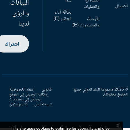
المشاريع
(E)
البيانات
اتصال
والعمليات
والرؤى
بطاقة أداء
الأبحاث
النتائج (E)
لدينا
والمنشورات (E)
اشتراك
© 2025، مجموعة البنك الدولي جميع
قانوني
إشعار الخصوصية
حقوق محفوظة.
إمكانية الوصول إلى الموقع
الوصول إلى المعلومات
تنبيه احتيال
تقديم شكوى
×
This site uses cookies to optimize functionality and give