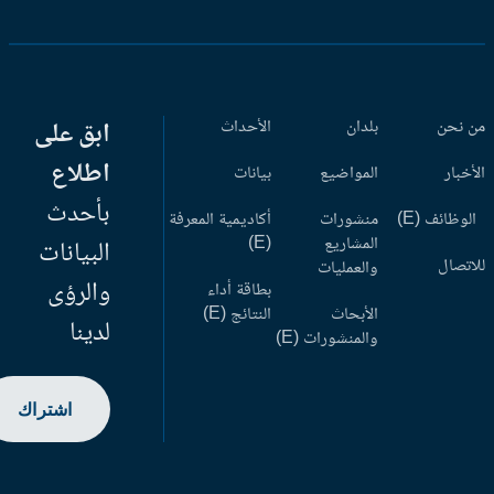
 نحن
بلدان
الأحداث
ابق على
اطلاع
أخبار
المواضيع
بيانات
بأحدث
وظائف (E)
منشورات
أكاديمية المعرفة
المشاريع
(E)
البيانات
اتصال
والعمليات
والرؤى
بطاقة أداء
الأبحاث
النتائج (E)
لدينا
والمنشورات (E)
اشتراك