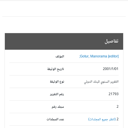
تفاصيل
Gotur, Manorama [editor];
المؤلف
2001/1/01
تاريخ الوثيقة
التقرير السنوي للبنك الدولي
نوع الوثيقة
21793
رقم التقرير
2
مجلد رقم
2
(انظر جميع المجلدات)
عدد المجلدات