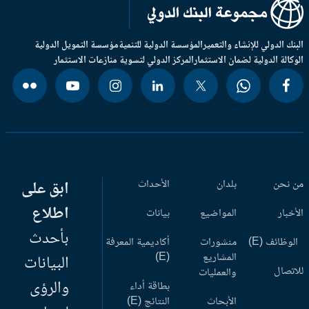
بنك الدولي للإنشاء والتعمير
المؤسسة الدولية للتنمية
مؤسسة التمويل الدولية
وكالة الدولية لضمان الاستثمار
المركز الدولي لتسوية منازعات الاستثمار
 نحن
بلدان
الأحداث
ابق على
اطلاع
أخبار
المواضيع
بيانات
بأحدث
وظائف (E)
منشورات
أكاديمية المعرفة
المشاريع
(E)
البيانات
اتصال
والعمليات
والرؤى
بطاقة أداء
الأبحاث
النتائج (E)