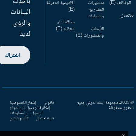
بأحدث
وظائف (E)
منشورات
أكاديمية المعرفة
المشاريع
(E)
البيانات
اتصال
والعمليات
والرؤى
بطاقة أداء
الأبحاث
النتائج (E)
لدينا
والمنشورات (E)
اشتراك
© 2025، مجموعة البنك الدولي جميع
قانوني
إشعار الخصوصية
حقوق محفوظة.
إمكانية الوصول إلى الموقع
الوصول إلى المعلومات
تنبيه احتيال
تقديم شكوى
×