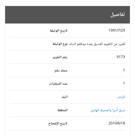
تفاصيل
1991/7/29
تاريخ الوثيقة
تقرير عن التقييم المُسبق يعده موظفو البنك
نوع الوثيقة
9173
رقم التقرير
1
مجلد رقم
1
عدد المجلدات
تايلند,
البلد
شرق آسيا والمحيط الهادئ,
المنطقة
2010/6/18
تاريخ الإفصاح