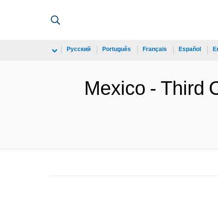
Русский
Português
Français
Español
E
Mexico - Third 