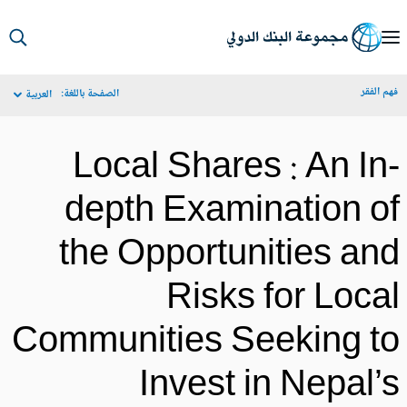
S
Ma
م الفقر
الصفحة باللغة:
العربية
Navigat
Local Shares : An In
depth Examination o
the Opportunities an
Risks for Loca
Communities Seeking t
Invest in Nepal’