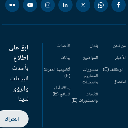
 نحن
بلدان
الأحداث
ابق على
اطلاع
أخبار
المواضيع
بيانات
بأحدث
وظائف (E)
منشورات
أكاديمية المعرفة
المشاريع
(E)
البيانات
اتصال
والعمليات
والرؤى
بطاقة أداء
الأبحاث
النتائج (E)
لدينا
والمنشورات (E)
اشتراك