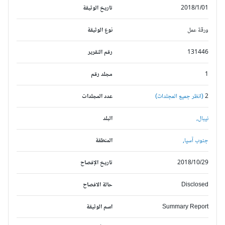
2018/1/01
تاريخ الوثيقة
ورقة عمل
نوع الوثيقة
131446
رقم التقرير
1
مجلد رقم
2
(انظر جميع المجلدات)
عدد المجلدات
نيبال,
البلد
جنوب آسيا,
المنطقة
2018/10/29
تاريخ الإفصاح
Disclosed
حالة الافصاح
Summary Report
اسم الوثيقة