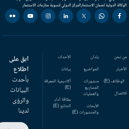
وكالة الدولية لضمان الاستثمار
المركز الدولي لتسوية منازعات الاستثمار
 نحن
بلدان
الأحداث
ابق على
اطلاع
أخبار
المواضيع
بيانات
بأحدث
وظائف (E)
منشورات
أكاديمية المعرفة
المشاريع
(E)
البيانات
اتصال
والعمليات
والرؤى
بطاقة أداء
الأبحاث
النتائج (E)
لدينا
والمنشورات (E)