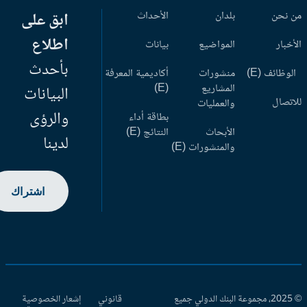
 نحن
بلدان
الأحداث
ابق على
اطلاع
أخبار
المواضيع
بيانات
بأحدث
وظائف (E)
منشورات
أكاديمية المعرفة
المشاريع
(E)
البيانات
اتصال
والعمليات
والرؤى
بطاقة أداء
الأبحاث
النتائج (E)
لدينا
والمنشورات (E)
اشتراك
© 2025، مجموعة البنك الدولي جميع
قانوني
إشعار الخصوصية