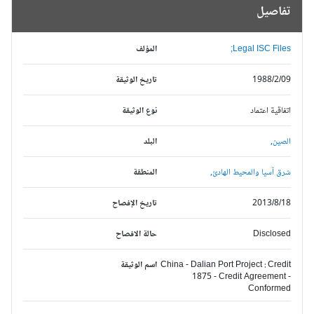
تفاصيل
Legal ISC Files;
المؤلف
1988/2/09
تاريخ الوثيقة
اتفاقية اعتماد
نوع الوثيقة
الصين,
البلد
شرق آسيا والمحيط الهادئ,
المنطقة
2013/8/18
تاريخ الإفصاح
Disclosed
حالة الافصاح
China - Dalian Port Project : Credit
اسم الوثيقة
1875 - Credit Agreement -
Conformed