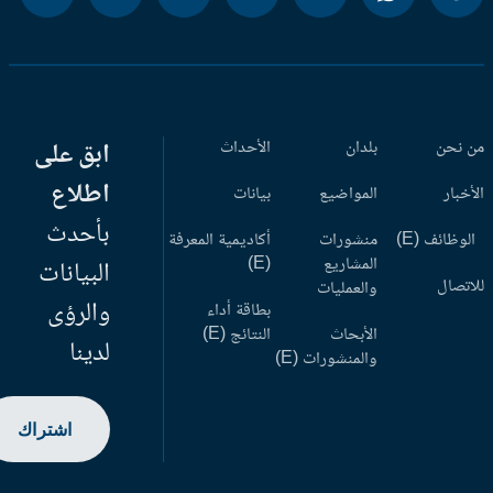
 نحن
بلدان
الأحداث
ابق على
اطلاع
أخبار
المواضيع
بيانات
بأحدث
وظائف (E)
منشورات
أكاديمية المعرفة
المشاريع
(E)
البيانات
اتصال
والعمليات
والرؤى
بطاقة أداء
الأبحاث
النتائج (E)
لدينا
والمنشورات (E)
اشتراك