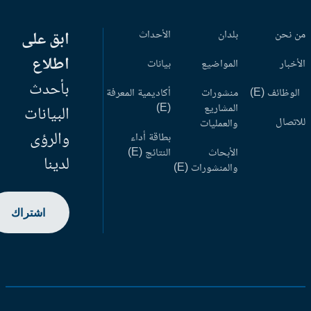
 نحن
بلدان
الأحداث
ابق على
اطلاع
أخبار
المواضيع
بيانات
بأحدث
وظائف (E)
منشورات
أكاديمية المعرفة
المشاريع
(E)
البيانات
اتصال
والعمليات
والرؤى
بطاقة أداء
الأبحاث
النتائج (E)
لدينا
والمنشورات (E)
اشتراك