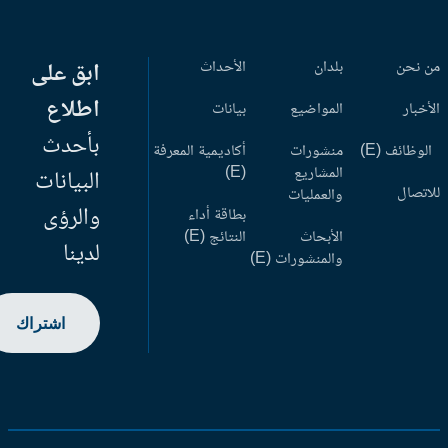
 نحن
بلدان
الأحداث
ابق على
اطلاع
أخبار
المواضيع
بيانات
بأحدث
وظائف (E)
منشورات
أكاديمية المعرفة
المشاريع
(E)
البيانات
اتصال
والعمليات
والرؤى
بطاقة أداء
الأبحاث
النتائج (E)
لدينا
والمنشورات (E)
اشتراك