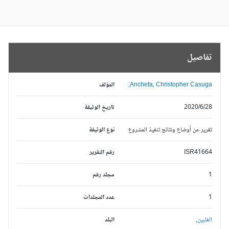
تفاصيل
Ancheta, Christopher Casuga;
المؤلف
2020/6/28
تاريخ الوثيقة
تقرير عن أوضاع ونتائج تنفيذ المشروع
نوع الوثيقة
ISR41664
رقم التقرير
1
مجلد رقم
1
عدد المجلدات
الفلبين,
البلد