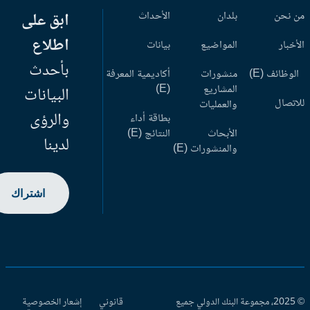
 نحن
بلدان
الأحداث
ابق على
اطلاع
أخبار
المواضيع
بيانات
بأحدث
وظائف (E)
منشورات
أكاديمية المعرفة
المشاريع
(E)
البيانات
اتصال
والعمليات
والرؤى
بطاقة أداء
الأبحاث
النتائج (E)
لدينا
والمنشورات (E)
اشتراك
© 2025، مجموعة البنك الدولي جميع
قانوني
إشعار الخصوصية